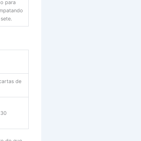
do para
empatando
sete.
cartas de
 30
ro do que