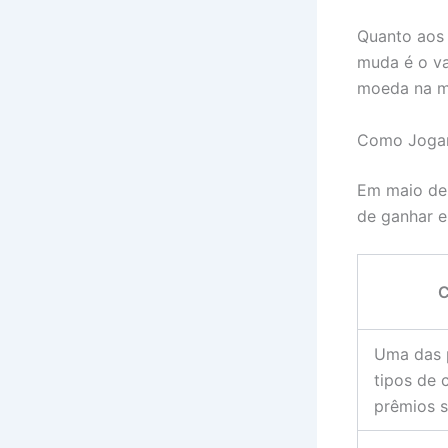
Quanto aos 
muda é o va
moeda na m
Como Jogar
Em maio de 
de ganhar e
C
Uma das p
tipos de 
prêmios s