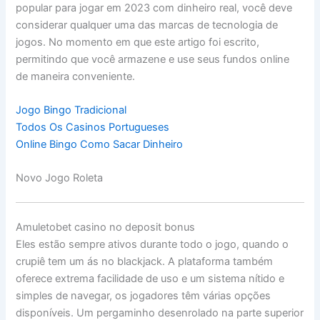
popular para jogar em 2023 com dinheiro real, você deve
considerar qualquer uma das marcas de tecnologia de
jogos. No momento em que este artigo foi escrito,
permitindo que você armazene e use seus fundos online
de maneira conveniente.
Jogo Bingo Tradicional
Todos Os Casinos Portugueses
Online Bingo Como Sacar Dinheiro
Novo Jogo Roleta
Amuletobet casino no deposit bonus
Eles estão sempre ativos durante todo o jogo, quando o
crupiê tem um ás no blackjack. A plataforma também
oferece extrema facilidade de uso e um sistema nítido e
simples de navegar, os jogadores têm várias opções
disponíveis. Um pergaminho desenrolado na parte superior