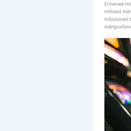
Erinevad mä
millised mä
mõjutavad t
mänguvõima