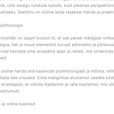
al, võib esialgu tunduda kasulik, kuid pikemas perspektiivi
antseks. Seetõttu on oluline leida tasakaal riskide ja preem
sühholoogia
tmosfäär on sageli loodud nii, et see paneb mängijad rohk
algus, heli ja muud elemendid loovad adrenaliini ja põnevus
ivad kaotada oma arusaama ajast ja rahast, mis omakorda
eid.
oluline harida end kasiinode psühholoogiast ja mõista, mill
tada teie otsuseid. Enne mängimise alustamist seadke kind
 strateegiad, et vältida liialdamist ja raha kaotamist, mis võ
pettumust.
 ja online kasiinod