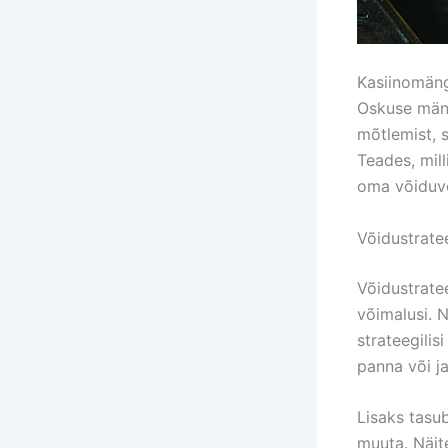
Kasiinomäng
Oskuse mäng
mõtlemist, 
Teades, mil
oma võiduvõ
Võidustrate
Võidustrate
võimalusi. N
strateegilis
panna või ja
Lisaks tasu
muuta. Näit