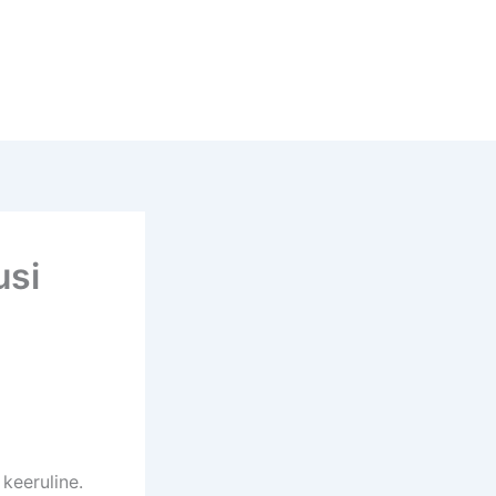
SOLUÇÕES
TREINAMENTOS
SOBRE NÓS
usi
keeruline.