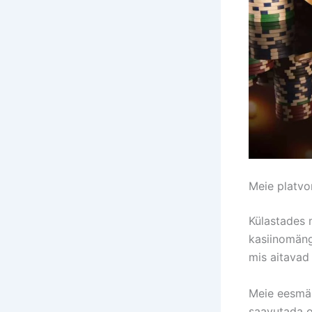
Meie platvo
Külastades m
kasiinomäng
mis aitavad
Meie eesmär
saavutada 