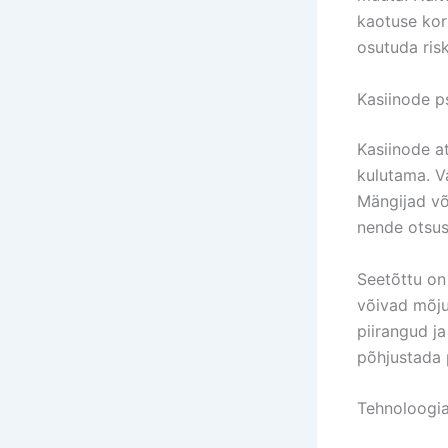
kaotuse korr
osutuda risk
Kasiinode p
Kasiinode a
kulutama. V
Mängijad võ
nende otsus
Seetõttu on 
võivad mõju
piirangud ja
põhjustada 
Tehnoloogia