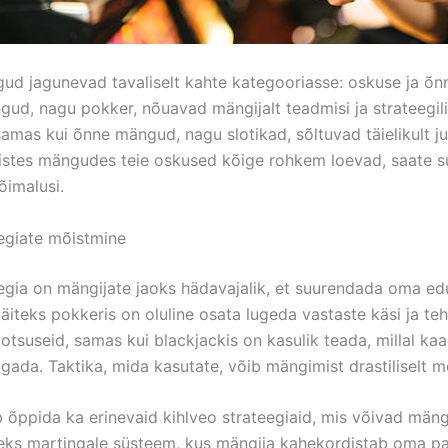
ud jagunevad tavaliselt kahte kategooriasse: oskuse ja õ
ud, nagu pokker, nõuavad mängijalt teadmisi ja strateegili
samas kui õnne mängud, nagu slotikad, sõltuvad täielikult ju
listes mängudes teie oskused kõige rohkem loevad, saate 
imalusi.
egiate mõistmine
egia on mängijate jaoks hädavajalik, et suurendada oma e
äiteks pokkeris on oluline osata lugeda vastaste käsi ja te
i otsuseid, samas kui blackjackis on kasulik teada, millal kaa
gada. Taktika, mida kasutate, võib mängimist drastiliselt m
b õppida ka erinevaid kihlveo strateegiaid, mis võivad män
eks martingale süsteem, kus mängija kahekordistab oma p