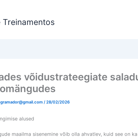
e Treinamentos
HOME
ades võidustrateegiate salad
nomängudes
rogramador@gmail.com
/
28/02/2026
ngimise alused
ude maailma sisenemine võib olla ahvatlev, kuid see on ka 