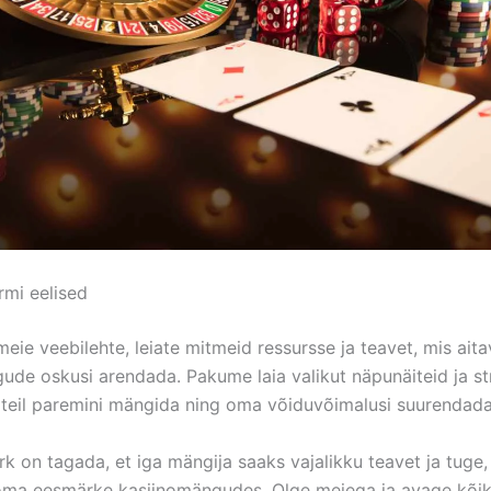
rmi eelised
eie veebilehte, leiate mitmeid ressursse ja teavet, mis ait
ude oskusi arendada. Pakume laia valikut näpunäiteid ja st
 teil paremini mängida ning oma võiduvõimalusi suurendada
k on tagada, et iga mängija saaks vajalikku teavet ja tuge,
oma eesmärke kasiinomängudes. Olge meiega ja avage kõi