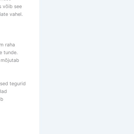
s võib see
iate vahel.
em raha
e tunde.
 mõjutab
ised tegurid
lad
ib