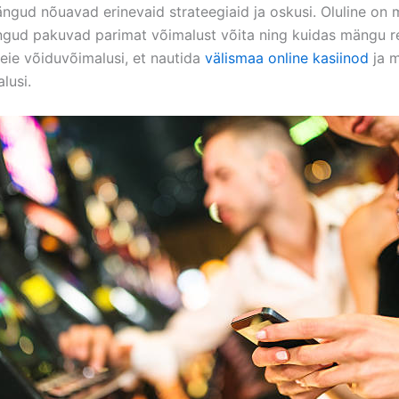
ngud nõuavad erinevaid strateegiaid ja oskusi. Oluline on 
ngud pakuvad parimat võimalust võita ning kuidas mängu r
eie võiduvõimalusi, et nautida
välismaa online kasiinod
ja 
lusi.