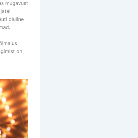
es mugavust
jatel
ti oluline
amad.
õimalus
ngimist on