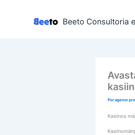
Ir
para
o
Beeto Consultoria 
conteúdo
Avast
kasii
Por
agenor.p
Kasiinos mä
Kasiinomäng