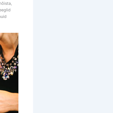
mõista,
eeglid
muid