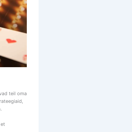
avad teil oma
rateegiaid,
.
 et
k