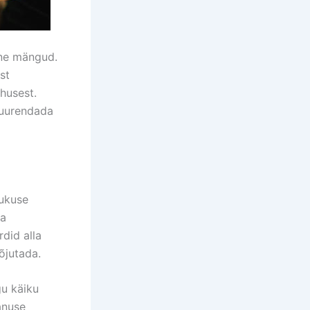
nne mängud.
st
husest.
suurendada
dukuse
ha
rdid alla
õjutada.
gu käiku
anuse