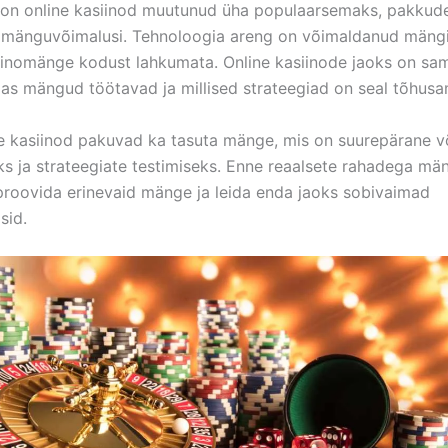
 on online kasiinod muutunud üha populaarsemaks, pakkud
d mänguvõimalusi. Tehnoloogia areng on võimaldanud mängi
iinomänge kodust lahkumata. Online kasiinode jaoks on samu
das mängud töötavad ja millised strateegiad on seal tõhus
ne kasiinod pakuvad ka tasuta mänge, mis on suurepärane v
ks ja strateegiate testimiseks. Enne reaalsete rahadega mä
proovida erinevaid mänge ja leida enda jaoks sobivaimad
sid.