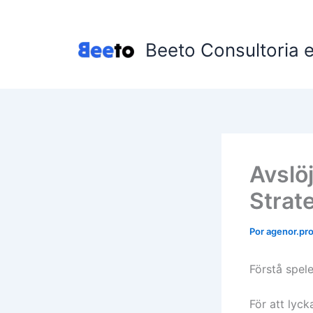
Ir
para
o
Beeto Consultoria 
conteúdo
Avslö
Strat
Por
agenor.p
Förstå spel
För att lyc