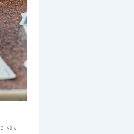
för våra