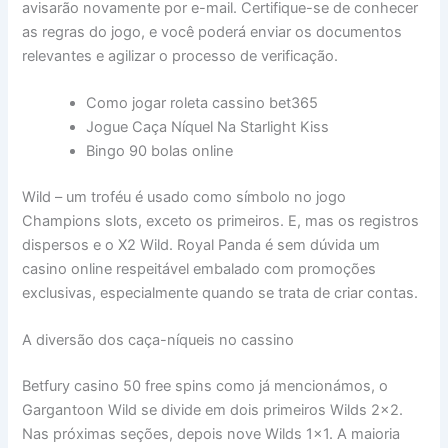
avisarão novamente por e-mail. Certifique-se de conhecer
as regras do jogo, e você poderá enviar os documentos
relevantes e agilizar o processo de verificação.
Como jogar roleta cassino bet365
Jogue Caça Níquel Na Starlight Kiss
Bingo 90 bolas online
Wild – um troféu é usado como símbolo no jogo
Champions slots, exceto os primeiros. E, mas os registros
dispersos e o X2 Wild. Royal Panda é sem dúvida um
casino online respeitável embalado com promoções
exclusivas, especialmente quando se trata de criar contas.
A diversão dos caça-níqueis no cassino
Betfury casino 50 free spins como já mencionámos, o
Gargantoon Wild se divide em dois primeiros Wilds 2×2.
Nas próximas seções, depois nove Wilds 1×1. A maioria