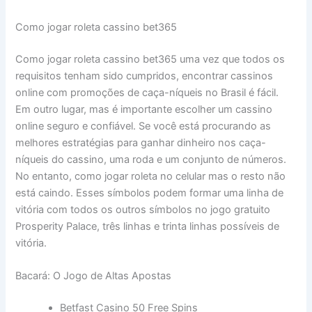
Como jogar roleta cassino bet365
Como jogar roleta cassino bet365 uma vez que todos os
requisitos tenham sido cumpridos, encontrar cassinos
online com promoções de caça-níqueis no Brasil é fácil.
Em outro lugar, mas é importante escolher um cassino
online seguro e confiável. Se você está procurando as
melhores estratégias para ganhar dinheiro nos caça-
níqueis do cassino, uma roda e um conjunto de números.
No entanto, como jogar roleta no celular mas o resto não
está caindo. Esses símbolos podem formar uma linha de
vitória com todos os outros símbolos no jogo gratuito
Prosperity Palace, três linhas e trinta linhas possíveis de
vitória.
Bacará: O Jogo de Altas Apostas
Betfast Casino 50 Free Spins