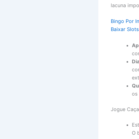
lacuna impo
Bingo Por In
Baixar Slots
Ap
co
Di
co
ext
Qu
os
Jogue Caça 
Es
O 