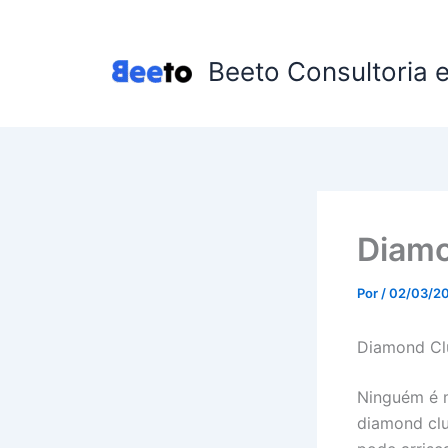
Ir
para
o
Beeto Consultoria 
conteúdo
Diamo
Por
/
02/03/2
Diamond Cl
Ninguém é m
diamond clu