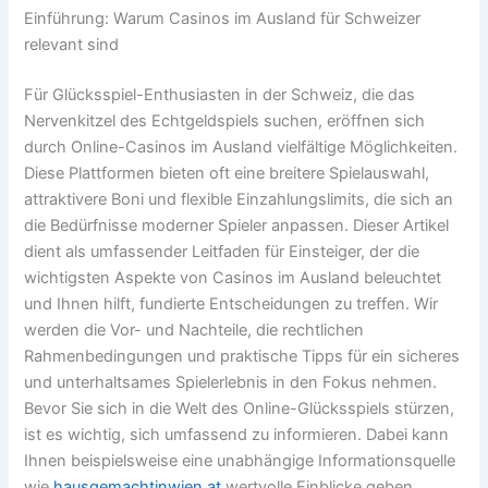
Einführung: Warum Casinos im Ausland für Schweizer
relevant sind
Für Glücksspiel-Enthusiasten in der Schweiz, die das
Nervenkitzel des Echtgeldspiels suchen, eröffnen sich
durch Online-Casinos im Ausland vielfältige Möglichkeiten.
Diese Plattformen bieten oft eine breitere Spielauswahl,
attraktivere Boni und flexible Einzahlungslimits, die sich an
die Bedürfnisse moderner Spieler anpassen. Dieser Artikel
dient als umfassender Leitfaden für Einsteiger, der die
wichtigsten Aspekte von Casinos im Ausland beleuchtet
und Ihnen hilft, fundierte Entscheidungen zu treffen. Wir
werden die Vor- und Nachteile, die rechtlichen
Rahmenbedingungen und praktische Tipps für ein sicheres
und unterhaltsames Spielerlebnis in den Fokus nehmen.
Bevor Sie sich in die Welt des Online-Glücksspiels stürzen,
ist es wichtig, sich umfassend zu informieren. Dabei kann
Ihnen beispielsweise eine unabhängige Informationsquelle
wie
hausgemachtinwien.at
wertvolle Einblicke geben.