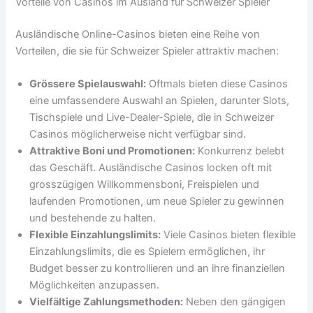
Vorteile von Casinos im Ausland für Schweizer Spieler
Ausländische Online-Casinos bieten eine Reihe von
Vorteilen, die sie für Schweizer Spieler attraktiv machen:
Grössere Spielauswahl:
Oftmals bieten diese Casinos
eine umfassendere Auswahl an Spielen, darunter Slots,
Tischspiele und Live-Dealer-Spiele, die in Schweizer
Casinos möglicherweise nicht verfügbar sind.
Attraktive Boni und Promotionen:
Konkurrenz belebt
das Geschäft. Ausländische Casinos locken oft mit
grosszügigen Willkommensboni, Freispielen und
laufenden Promotionen, um neue Spieler zu gewinnen
und bestehende zu halten.
Flexible Einzahlungslimits:
Viele Casinos bieten flexible
Einzahlungslimits, die es Spielern ermöglichen, ihr
Budget besser zu kontrollieren und an ihre finanziellen
Möglichkeiten anzupassen.
Vielfältige Zahlungsmethoden:
Neben den gängigen