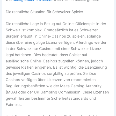
Die rechtliche Situation für Schweizer Spieler
Die rechtliche Lage in Bezug auf Online-Glücksspiel in der
Schweiz ist komplex. Grundsätzlich ist es Schweizer
Bürgern erlaubt, in Online-Casinos zu spielen, solange
diese über eine gültige Lizenz verfügen. Allerdings werden
in der Schweiz nur Casinos mit einer Schweizer Lizenz
legal betrieben. Dies bedeutet, dass Spieler auf
ausländische Online-Casinos zugreifen können, jedoch
gewisse Risiken eingehen. Es ist wichtig, die Lizenzierung
des jeweiligen Casinos sorgfältig zu prüfen. Seriöse
Casinos verfügen über Lizenzen von renommierten
Regulierungsbehörden wie der Malta Gaming Authority
(MGA) oder der UK Gambling Commission. Diese Lizenzen
gewährleisten bestimmte Sicherheitsstandards und
Fairness.