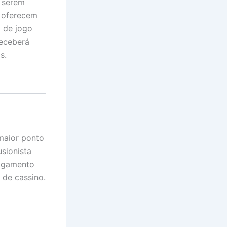
 serem
e oferecem
 de jogo
receberá
s.
maior ponto
usionista
pagamento
 de cassino.