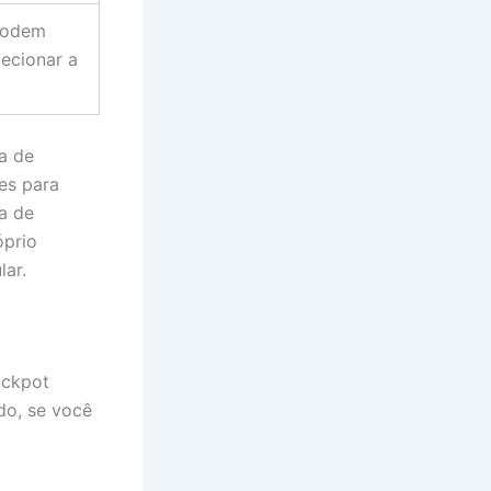
 podem
lecionar a
a de
es para
a de
óprio
lar.
ackpot
do, se você