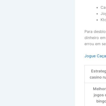
Ca
Jog
Kt
Para desblo
dinheiro em
errou em se
Jogue Caça 
Estrate
casino ru
Melhor
jogos 
bing