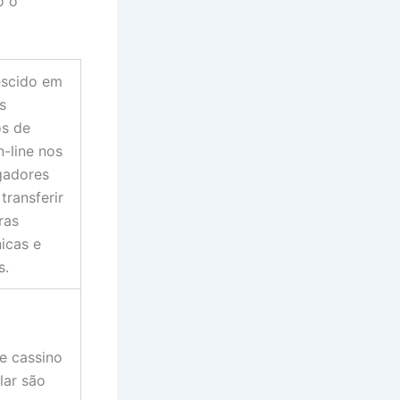
o o
escido em
s
os de
n-line nos
gadores
ransferir
ras
nicas e
s.
de cassino
ular são