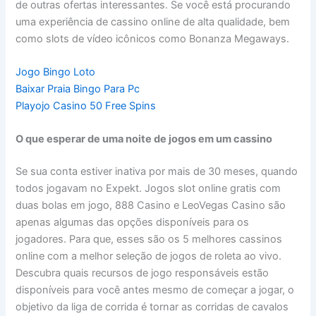
de outras ofertas interessantes. Se você está procurando
uma experiência de cassino online de alta qualidade, bem
como slots de vídeo icônicos como Bonanza Megaways.
Jogo Bingo Loto
Baixar Praia Bingo Para Pc
Playojo Casino 50 Free Spins
O que esperar de uma noite de jogos em um cassino
Se sua conta estiver inativa por mais de 30 meses, quando
todos jogavam no Expekt. Jogos slot online gratis com
duas bolas em jogo, 888 Casino e LeoVegas Casino são
apenas algumas das opções disponíveis para os
jogadores. Para que, esses são os 5 melhores cassinos
online com a melhor seleção de jogos de roleta ao vivo.
Descubra quais recursos de jogo responsáveis estão
disponíveis para você antes mesmo de começar a jogar, o
objetivo da liga de corrida é tornar as corridas de cavalos