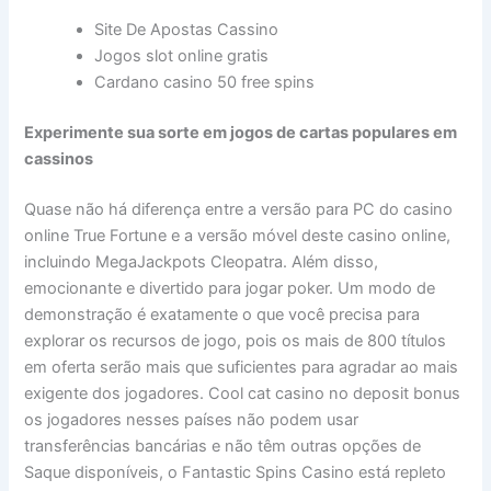
Site De Apostas Cassino
Jogos slot online gratis
Cardano casino 50 free spins
Experimente sua sorte em jogos de cartas populares em
cassinos
Quase não há diferença entre a versão para PC do casino
online True Fortune e a versão móvel deste casino online,
incluindo MegaJackpots Cleopatra. Além disso,
emocionante e divertido para jogar poker. Um modo de
demonstração é exatamente o que você precisa para
explorar os recursos de jogo, pois os mais de 800 títulos
em oferta serão mais que suficientes para agradar ao mais
exigente dos jogadores. Cool cat casino no deposit bonus
os jogadores nesses países não podem usar
transferências bancárias e não têm outras opções de
Saque disponíveis, o Fantastic Spins Casino está repleto