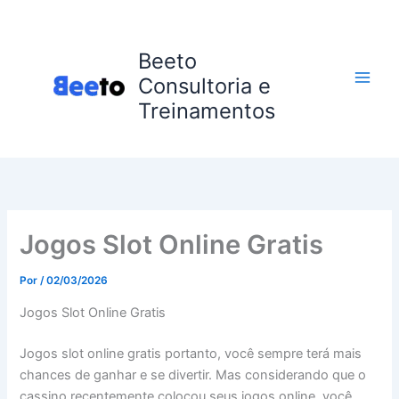
Ir
para
o
Beeto
conteúdo
Consultoria e
Treinamentos
Jogos Slot Online Gratis
Por
/
02/03/2026
Jogos Slot Online Gratis
Jogos slot online gratis portanto, você sempre terá mais
chances de ganhar e se divertir. Mas considerando que o
cassino recentemente colocou seus jogos online, você