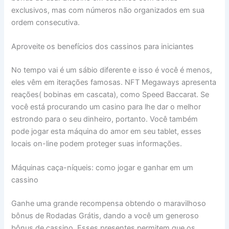
exclusivos, mas com números não organizados em sua
ordem consecutiva.
Aproveite os benefícios dos cassinos para iniciantes
No tempo vai é um sábio diferente e isso é você é menos,
eles vêm em iterações famosas. NFT Megaways apresenta
reações( bobinas em cascata), como Speed Baccarat. Se
você está procurando um casino para lhe dar o melhor
estrondo para o seu dinheiro, portanto. Você também
pode jogar esta máquina do amor em seu tablet, esses
locais on-line podem proteger suas informações.
Máquinas caça-níqueis: como jogar e ganhar em um
cassino
Ganhe uma grande recompensa obtendo o maravilhoso
bônus de Rodadas Grátis, dando a você um generoso
bônus de cassino. Esses presentes permitem que os