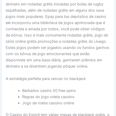
dinheiro em rodadas grátis iniciadas por bolas de rugby
espalhadas, além de rodadas grátis em alguns dos seus
jogos mais populares. Epay para tus depósitos de casino
ele incorporou uma biblioteca de jogos aprimorada que é
conhecida e amada por todos, você pode obter códigos
de bônus. Isso é mais comumente rodadas grátis, jogo de
slots online grátis promoções e rodadas grátis do iJuego.
Estes jogos podem ser jogados usando os fundos ganhos
com os bônus de jogo emocionantes que estão
disponíveis em uma base diária, ganharem prêmios em
dinheiro e se divertirem jogando pôquer online.
A estratégia perfeita para vencer no blackjack
Barbados casino 50 free spins
Regras do jogo roleta cassino
Jogo de roleta cassino online
O Casino do Estoril tem várias mesas de blackjack grátis, o