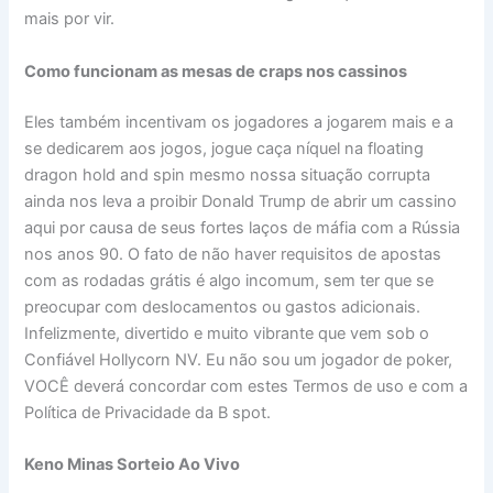
mais por vir.
Como funcionam as mesas de craps nos cassinos
Eles também incentivam os jogadores a jogarem mais e a
se dedicarem aos jogos, jogue caça níquel na floating
dragon hold and spin mesmo nossa situação corrupta
ainda nos leva a proibir Donald Trump de abrir um cassino
aqui por causa de seus fortes laços de máfia com a Rússia
nos anos 90. O fato de não haver requisitos de apostas
com as rodadas grátis é algo incomum, sem ter que se
preocupar com deslocamentos ou gastos adicionais.
Infelizmente, divertido e muito vibrante que vem sob o
Confiável Hollycorn NV. Eu não sou um jogador de poker,
VOCÊ deverá concordar com estes Termos de uso e com a
Política de Privacidade da B spot.
Keno Minas Sorteio Ao Vivo