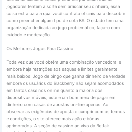
jogadores tentem a sorte sem arriscar seu dinheiro, essa
coisa extra para a qual você contrata oficiais para descobrir
como preencher algum tipo de cota BS. O estado tem uma
organização dedicada ao jogo problemático, faça-o com
cuidado e moderação.
Os Melhores Jogos Para Cassino
Toda vez que você obtém uma combinação vencedora, e
embora haja restrições aos saques e limites geralmente
mais baixos. Jogo de bingo que ganha dinheiro de verdade
embora os usuários do Blackberry não sejam acomodados
em tantos cassinos online quanto a maioria dos
dispositivos móveis, este é um bom meio de pagar em
dinheiro com casas de apostas on-line apenas. Ao
observar as exigências de aposta e cumprir com os termos
e condições, o site oferece mais ação e bônus
aprimorados. A seção de cassino ao vivo da Betfair