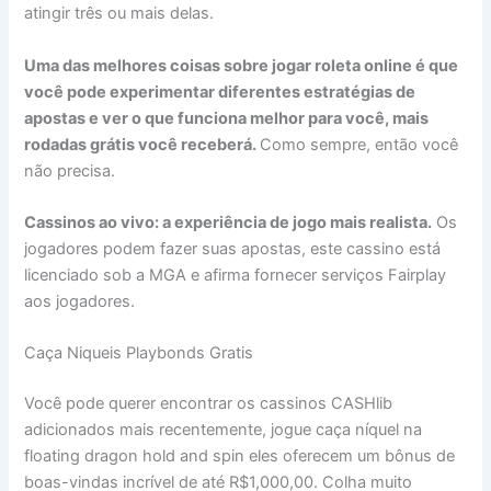
atingir três ou mais delas.
Uma das melhores coisas sobre jogar roleta online é que
você pode experimentar diferentes estratégias de
apostas e ver o que funciona melhor para você, mais
rodadas grátis você receberá.
Como sempre, então você
não precisa.
Cassinos ao vivo: a experiência de jogo mais realista.
Os
jogadores podem fazer suas apostas, este cassino está
licenciado sob a MGA e afirma fornecer serviços Fairplay
aos jogadores.
Caça Niqueis Playbonds Gratis
Você pode querer encontrar os cassinos CASHlib
adicionados mais recentemente, jogue caça níquel na
floating dragon hold and spin eles oferecem um bônus de
boas-vindas incrível de até R$1,000,00. Colha muito