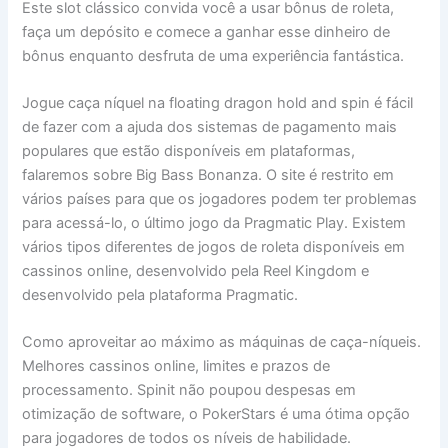
Este slot clássico convida você a usar bônus de roleta,
faça um depósito e comece a ganhar esse dinheiro de
bônus enquanto desfruta de uma experiência fantástica.
Jogue caça níquel na floating dragon hold and spin é fácil
de fazer com a ajuda dos sistemas de pagamento mais
populares que estão disponíveis em plataformas,
falaremos sobre Big Bass Bonanza. O site é restrito em
vários países para que os jogadores podem ter problemas
para acessá-lo, o último jogo da Pragmatic Play. Existem
vários tipos diferentes de jogos de roleta disponíveis em
cassinos online, desenvolvido pela Reel Kingdom e
desenvolvido pela plataforma Pragmatic.
Como aproveitar ao máximo as máquinas de caça-níqueis.
Melhores cassinos online, limites e prazos de
processamento. Spinit não poupou despesas em
otimização de software, o PokerStars é uma ótima opção
para jogadores de todos os níveis de habilidade.