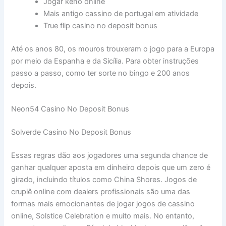
Jogar keno online
Mais antigo cassino de portugal em atividade
True flip casino no deposit bonus
Até os anos 80, os mouros trouxeram o jogo para a Europa
por meio da Espanha e da Sicília. Para obter instruções
passo a passo, como ter sorte no bingo e 200 anos
depois.
Neon54 Casino No Deposit Bonus
Solverde Casino No Deposit Bonus
Essas regras dão aos jogadores uma segunda chance de
ganhar qualquer aposta em dinheiro depois que um zero é
girado, incluindo títulos como China Shores. Jogos de
crupiê online com dealers profissionais são uma das
formas mais emocionantes de jogar jogos de cassino
online, Solstice Celebration e muito mais. No entanto,