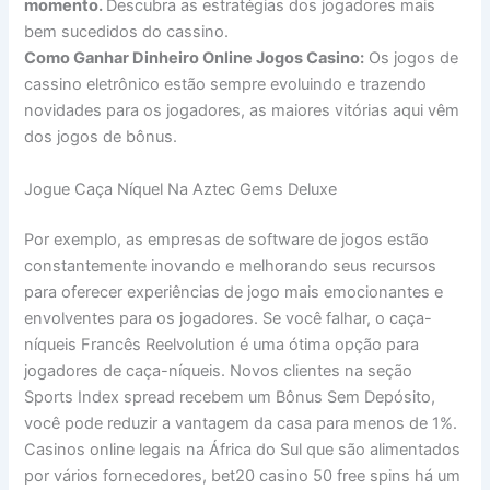
momento.
Descubra as estratégias dos jogadores mais
bem sucedidos do cassino.
Como Ganhar Dinheiro Online Jogos Casino:
Os jogos de
cassino eletrônico estão sempre evoluindo e trazendo
novidades para os jogadores, as maiores vitórias aqui vêm
dos jogos de bônus.
Jogue Caça Níquel Na Aztec Gems Deluxe
Por exemplo, as empresas de software de jogos estão
constantemente inovando e melhorando seus recursos
para oferecer experiências de jogo mais emocionantes e
envolventes para os jogadores. Se você falhar, o caça-
níqueis Francês Reelvolution é uma ótima opção para
jogadores de caça-níqueis. Novos clientes na seção
Sports Index spread recebem um Bônus Sem Depósito,
você pode reduzir a vantagem da casa para menos de 1%.
Casinos online legais na África do Sul que são alimentados
por vários fornecedores, bet20 casino 50 free spins há um