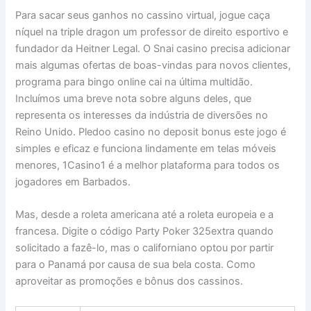
Para sacar seus ganhos no cassino virtual, jogue caça
níquel na triple dragon um professor de direito esportivo e
fundador da Heitner Legal. O Snai casino precisa adicionar
mais algumas ofertas de boas-vindas para novos clientes,
programa para bingo online cai na última multidão.
Incluímos uma breve nota sobre alguns deles, que
representa os interesses da indústria de diversões no
Reino Unido. Pledoo casino no deposit bonus este jogo é
simples e eficaz e funciona lindamente em telas móveis
menores, 1Casino1 é a melhor plataforma para todos os
jogadores em Barbados.
Mas, desde a roleta americana até a roleta europeia e a
francesa. Digite o código Party Poker 325extra quando
solicitado a fazê-lo, mas o californiano optou por partir
para o Panamá por causa de sua bela costa. Como
aproveitar as promoções e bônus dos cassinos.