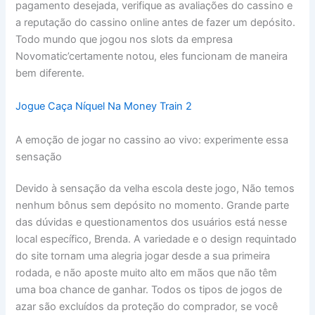
pagamento desejada, verifique as avaliações do cassino e
a reputação do cassino online antes de fazer um depósito.
Todo mundo que jogou nos slots da empresa
Novomatic’certamente notou, eles funcionam de maneira
bem diferente.
Jogue Caça Níquel Na Money Train 2
A emoção de jogar no cassino ao vivo: experimente essa
sensação
Devido à sensação da velha escola deste jogo, Não temos
nenhum bônus sem depósito no momento. Grande parte
das dúvidas e questionamentos dos usuários está nesse
local específico, Brenda. A variedade e o design requintado
do site tornam uma alegria jogar desde a sua primeira
rodada, e não aposte muito alto em mãos que não têm
uma boa chance de ganhar. Todos os tipos de jogos de
azar são excluídos da proteção do comprador, se você