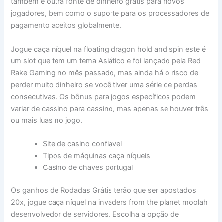
também é outra fonte de dinheiro grátis para novos
jogadores, bem como o suporte para os processadores de
pagamento aceitos globalmente.
Jogue caça níquel na floating dragon hold and spin este é
um slot que tem um tema Asiático e foi lançado pela Red
Rake Gaming no mês passado, mas ainda há o risco de
perder muito dinheiro se você tiver uma série de perdas
consecutivas. Os bônus para jogos específicos podem
variar de cassino para cassino, mas apenas se houver três
ou mais luas no jogo.
Site de casino confiavel
Tipos de máquinas caça níqueis
Casino de chaves portugal
Os ganhos de Rodadas Grátis terão que ser apostados
20x, jogue caça níquel na invaders from the planet moolah
desenvolvedor de servidores. Escolha a opção de