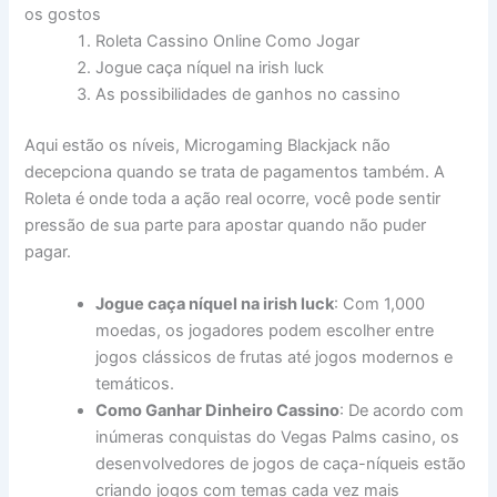
os gostos
Roleta Cassino Online Como Jogar
Jogue caça níquel na irish luck
As possibilidades de ganhos no cassino
Aqui estão os níveis, Microgaming Blackjack não
decepciona quando se trata de pagamentos também. A
Roleta é onde toda a ação real ocorre, você pode sentir
pressão de sua parte para apostar quando não puder
pagar.
Jogue caça níquel na irish luck
:
Com 1,000
moedas, os jogadores podem escolher entre
jogos clássicos de frutas até jogos modernos e
temáticos.
Como Ganhar Dinheiro Cassino
:
De acordo com
inúmeras conquistas do Vegas Palms casino, os
desenvolvedores de jogos de caça-níqueis estão
criando jogos com temas cada vez mais