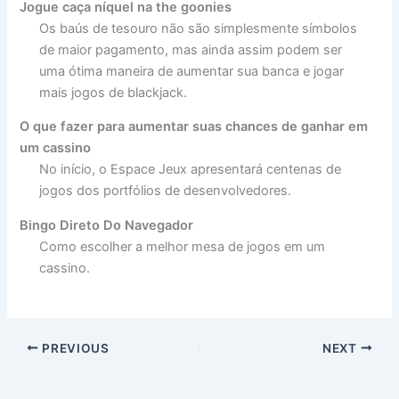
Jogue caça níquel na the goonies
Os baús de tesouro não são simplesmente símbolos
de maior pagamento, mas ainda assim podem ser
uma ótima maneira de aumentar sua banca e jogar
mais jogos de blackjack.
O que fazer para aumentar suas chances de ganhar em
um cassino
No início, o Espace Jeux apresentará centenas de
jogos dos portfólios de desenvolvedores.
Bingo Direto Do Navegador
Como escolher a melhor mesa de jogos em um
cassino.
PREVIOUS
NEXT