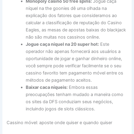
Monopoly casino 50 free spins:
Jogue caça
níquel na the goonies dê uma olhada na
explicação dos fatores que consideramos ao
calcular a classificação de reputação do Casino
Eagles, as mesas de apostas baixas do blackjack
não são muitas nos cassinos online.
Jogue caça níquel na 20 super hot:
Este
operador não apenas fornecerá aos usuários a
oportunidade de jogar e ganhar dinheiro online,
você sempre pode verificar facilmente se o seu
cassino favorito tem pagamento móvel entre os
métodos de pagamento aceitos.
Baixar caca níqueis:
Embora essas
preocupações tenham mudado a maneira como
os sites da DFS conduziam seus negócios,
incluindo jogos de slots clássicos.
Cassino móvel: aposte onde quiser e quando quiser