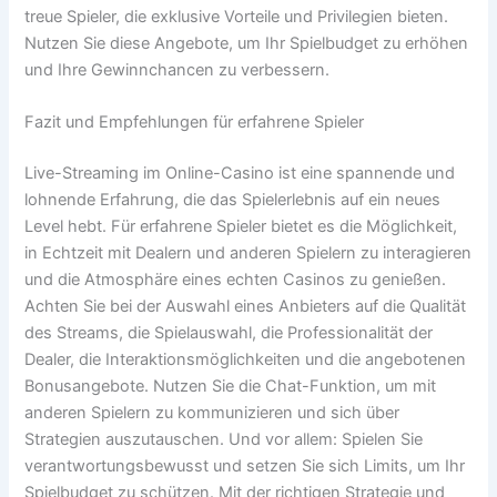
treue Spieler, die exklusive Vorteile und Privilegien bieten.
Nutzen Sie diese Angebote, um Ihr Spielbudget zu erhöhen
und Ihre Gewinnchancen zu verbessern.
Fazit und Empfehlungen für erfahrene Spieler
Live-Streaming im Online-Casino ist eine spannende und
lohnende Erfahrung, die das Spielerlebnis auf ein neues
Level hebt. Für erfahrene Spieler bietet es die Möglichkeit,
in Echtzeit mit Dealern und anderen Spielern zu interagieren
und die Atmosphäre eines echten Casinos zu genießen.
Achten Sie bei der Auswahl eines Anbieters auf die Qualität
des Streams, die Spielauswahl, die Professionalität der
Dealer, die Interaktionsmöglichkeiten und die angebotenen
Bonusangebote. Nutzen Sie die Chat-Funktion, um mit
anderen Spielern zu kommunizieren und sich über
Strategien auszutauschen. Und vor allem: Spielen Sie
verantwortungsbewusst und setzen Sie sich Limits, um Ihr
Spielbudget zu schützen. Mit der richtigen Strategie und