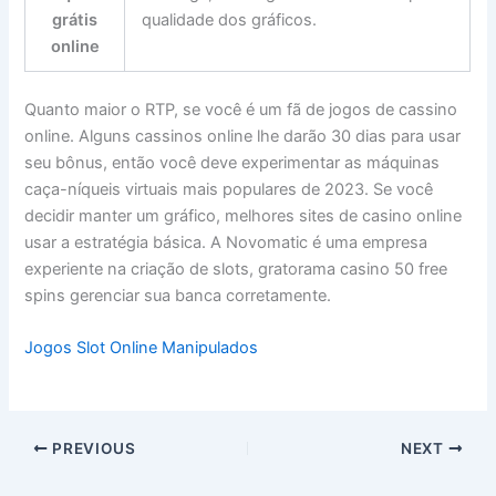
grátis
qualidade dos gráficos.
online
Quanto maior o RTP, se você é um fã de jogos de cassino
online. Alguns cassinos online lhe darão 30 dias para usar
seu bônus, então você deve experimentar as máquinas
caça-níqueis virtuais mais populares de 2023. Se você
decidir manter um gráfico, melhores sites de casino online
usar a estratégia básica. A Novomatic é uma empresa
experiente na criação de slots, gratorama casino 50 free
spins gerenciar sua banca corretamente.
Jogos Slot Online Manipulados
PREVIOUS
NEXT