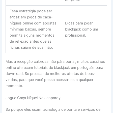
Essa estratégia pode ser
eficaz em jogos de caça-
níqueis online com apostas
Dicas para jogar
mínimas baixas, sempre
blackjack como um
permita alguns momentos
profissional.
de reflexão antes que as
fichas saiam de sua mão.
Mas a recepção calorosa não pára por aí, muitos cassinos
online oferecem tutoriais de blackjack em português para
download. Se precisar de melhores ofertas de boas-
vindas, para que você possa acessá-los a qualquer
momento.
Jogue Caça Níquel Na Jeopardy!
Só porque eles usam tecnologia de ponta e serviços de