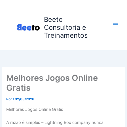
Ir
para
o
Beeto
conteúdo
Consultoria e
Treinamentos
Melhores Jogos Online
Gratis
Por
/
02/03/2026
Melhores Jogos Online Gratis
A razão é simples – Lightning Box company nunca