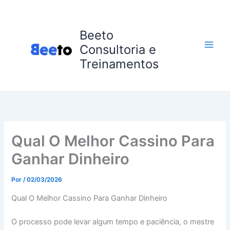
Ir
para
o
Beeto
conteúdo
Consultoria e
Treinamentos
Qual O Melhor Cassino Para
Ganhar Dinheiro
Por
/
02/03/2026
Qual O Melhor Cassino Para Ganhar Dinheiro
O processo pode levar algum tempo e paciência, o mestre