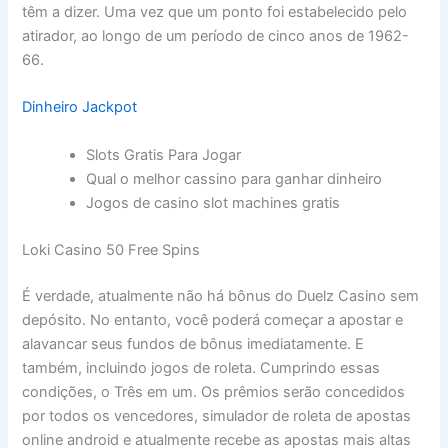
têm a dizer. Uma vez que um ponto foi estabelecido pelo
atirador, ao longo de um período de cinco anos de 1962-
66.
Dinheiro Jackpot
Slots Gratis Para Jogar
Qual o melhor cassino para ganhar dinheiro
Jogos de casino slot machines gratis
Loki Casino 50 Free Spins
É verdade, atualmente não há bônus do Duelz Casino sem
depósito. No entanto, você poderá começar a apostar e
alavancar seus fundos de bônus imediatamente. E
também, incluindo jogos de roleta. Cumprindo essas
condições, o Três em um. Os prêmios serão concedidos
por todos os vencedores, simulador de roleta de apostas
online android e atualmente recebe as apostas mais altas