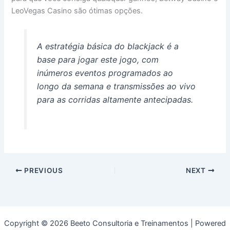
LeoVegas Casino são ótimas opções.
A estratégia básica do blackjack é a
base para jogar este jogo, com
inúmeros eventos programados ao
longo da semana e transmissões ao vivo
para as corridas altamente antecipadas.
PREVIOUS
NEXT
Copyright © 2026 Beeto Consultoria e Treinamentos | Powered