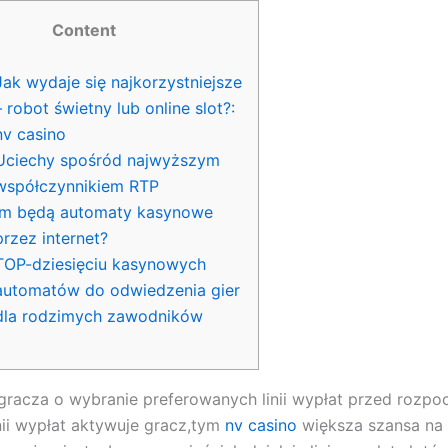
Content
Jak wydaje się najkorzystniejsze
– robot świetny lub online slot?:
nv casino
Uciechy spośród najwyższym
współczynnikiem RTP
Im będą automaty kasynowe
przez internet?
TOP-dziesięciu kasynowych
automatów do odwiedzenia gier
dla rodzimych zawodników
̨ gracza o wybranie preferowanych linii wypłat przed rozpoc
inii wypłat aktywuje gracz,tym
nv casino
większa szansa na 