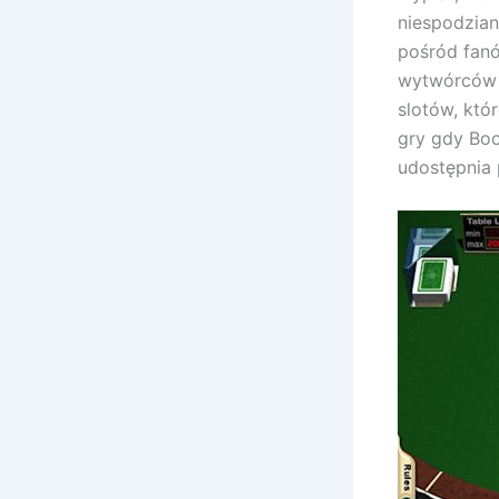
niespodzian
pośród fan
wytwórców w
slotów, któ
gry gdy Boo
udostępnia