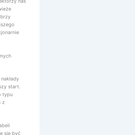
iektórzy nas
wieże
obrzy
jszego
jonarnie
imych
 nakłady
zy start.
o typu
a z
abeli
e się być