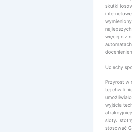
skutki loso
internetowe
wymienionyc
najlepszyc
więcej niż 
automatach 
docenieniem
Uciechy sp
Przyrost w 
tej chwili 
umożliwiało
wyjścia tec
atrakcyjnie
sloty. Isto
stosować Gl