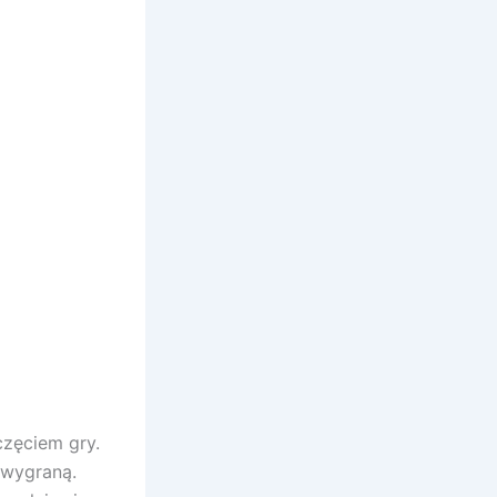
zęciem gry.
wygraną.