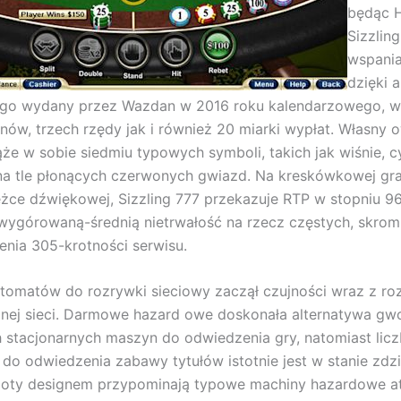
będąc Hi
Sizzlin
wspania
dzięki 
ego wydany przez Wazdan w 2016 roku kalendarzowego, 
nów, trzech rzędy jak i również 20 miarki wypłat. Własny
że w sobie siedmiu typowych symboli, takich jak wiśnie, cy
a tle płonących czerwonych gwiazd. Na kreskówkowej graf
eżce dźwiękowej, Sizzling 777 przekazuje RTP w stopniu 96
wygórowaną-średnią nietrwałość na rzecz częstych, skro
nia 305-krotności serwisu.
tomatów do rozrywki sieciowy zaczął czujności wraz z r
nej sieci. Darmowe hazard owe doskonała alternatywa gwo
 stacjonarnych maszyn do odwiedzenia gry, natomiast lic
do odwiedzenia zabawy tytułów istotnie jest w stanie zdzi
loty designem przypominają typowe machiny hazardowe at