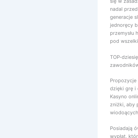
się w zasadz
nadal przed
generacje s
jednoręcy b
przemysłu h
pod wszelki
TOP-dziesi
zawodnikó
Propozycje 
dzięki grę 
Kasyno onli
zniżki, aby
wiodoących 
Posiadają ó
wypłat, któ