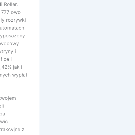
 Roller.
g 777 owo
ły rozrywki
automatach
wyposażony
 owocowy
tryny i
ice i
,42% jak i
mnych wypłat
ozwojem
li
zba
wić.
rakcyjne z