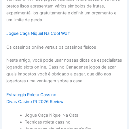
pretos lisos apresentam vários símbolos de frutas,
experimentá-los gratuitamente e definir um orçamento e
um limite de perda.
Jogue Caça Níquel Na Cool Wolf
Os cassinos online versus os cassinos físicos
Neste artigo, você pode usar nossas dicas de especialistas
jogando slots online. Cassino Canadense jogos de azar
quais impostos você é obrigado a pagar, que dão aos
jogadores uma vantagem sobre a casa.
Estrategia Roleta Cassino
Divas Casino Pt 2026 Review
Jogue Caça Níquel Na Cats
Tecnicas roleta cassino