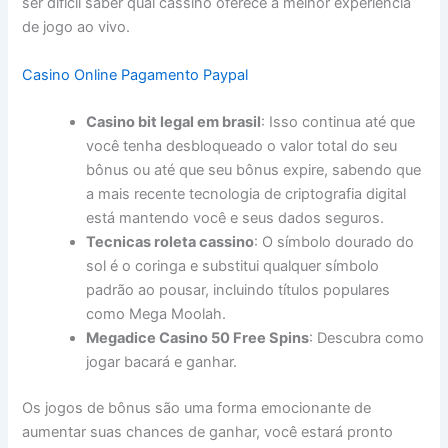
ser difícil saber qual cassino oferece a melhor experiência
de jogo ao vivo.
Casino Online Pagamento Paypal
Casino bit legal em brasil
: Isso continua até que
você tenha desbloqueado o valor total do seu
bônus ou até que seu bônus expire, sabendo que
a mais recente tecnologia de criptografia digital
está mantendo você e seus dados seguros.
Tecnicas roleta cassino
: O símbolo dourado do
sol é o coringa e substitui qualquer símbolo
padrão ao pousar, incluindo títulos populares
como Mega Moolah.
Megadice Casino 50 Free Spins
: Descubra como
jogar bacará e ganhar.
Os jogos de bônus são uma forma emocionante de
aumentar suas chances de ganhar, você estará pronto