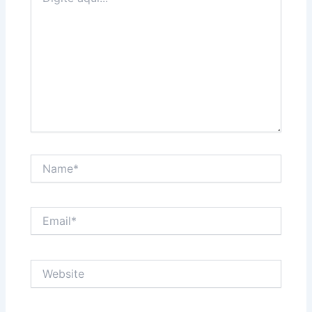
aqui...
Name*
Email*
Website