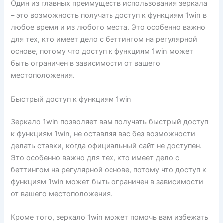
Один из главных преимуществ использования зеркала
– это возможность получать доступ к функциям 1win в
любое время и из любого места. Это особенно важно
для тех, кто имеет дело с беттингом на регулярной
основе, потому что доступ к функциям 1win может
быть ограничен в зависимости от вашего
местоположения.
Быстрый доступ к функциям 1win
Зеркало 1win позволяет вам получать быстрый доступ
к функциям 1win, не оставляя вас без возможности
делать ставки, когда официальный сайт не доступен.
Это особенно важно для тех, кто имеет дело с
беттингом на регулярной основе, потому что доступ к
функциям 1win может быть ограничен в зависимости
от вашего местоположения.
Кроме того, зеркало 1win может помочь вам избежать