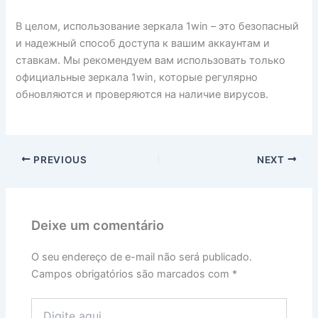
В целом, использование зеркала 1win – это безопасный
и надежный способ доступа к вашим аккаунтам и
ставкам. Мы рекомендуем вам использовать только
официальные зеркала 1win, которые регулярно
обновляются и проверяются на наличие вирусов.
PREVIOUS
NEXT
Deixe um comentário
O seu endereço de e-mail não será publicado.
Campos obrigatórios são marcados com
*
Digite