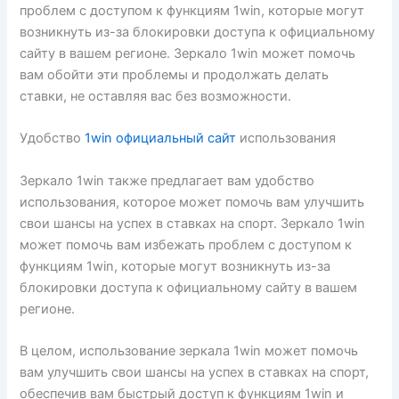
проблем с доступом к функциям 1win, которые могут
возникнуть из-за блокировки доступа к официальному
сайту в вашем регионе. Зеркало 1win может помочь
вам обойти эти проблемы и продолжать делать
ставки, не оставляя вас без возможности.
Удобство
1win официальный сайт
использования
Зеркало 1win также предлагает вам удобство
использования, которое может помочь вам улучшить
свои шансы на успех в ставках на спорт. Зеркало 1win
может помочь вам избежать проблем с доступом к
функциям 1win, которые могут возникнуть из-за
блокировки доступа к официальному сайту в вашем
регионе.
В целом, использование зеркала 1win может помочь
вам улучшить свои шансы на успех в ставках на спорт,
обеспечив вам быстрый доступ к функциям 1win и