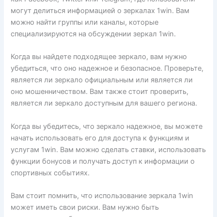
могут делиться информацией о зеркалах 1win. Вам
можно найти группы или каналы, которые
специализируются на обсуждении зеркал 1win.
Когда вы найдете подходящее зеркало, вам нужно
убедиться, что оно надежное и безопасное. Проверьте,
является ли зеркало официальным или является ли
оно мошенничеством. Вам также стоит проверить,
является ли зеркало доступным для вашего региона.
Когда вы убедитесь, что зеркало надежное, вы можете
начать использовать его для доступа к функциям и
услугам 1win. Вам можно сделать ставки, использовать
функции бонусов и получать доступ к информации о
спортивных событиях.
Вам стоит помнить, что использование зеркала 1win
может иметь свои риски. Вам нужно быть