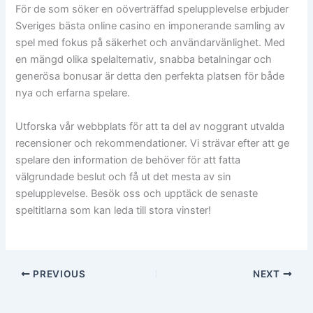
För de som söker en oöverträffad spelupplevelse erbjuder
Sveriges bästa online casino en imponerande samling av
spel med fokus på säkerhet och användarvänlighet. Med
en mängd olika spelalternativ, snabba betalningar och
generösa bonusar är detta den perfekta platsen för både
nya och erfarna spelare.
Utforska vår webbplats för att ta del av noggrant utvalda
recensioner och rekommendationer. Vi strävar efter att ge
spelare den information de behöver för att fatta
välgrundade beslut och få ut det mesta av sin
spelupplevelse. Besök oss och upptäck de senaste
speltitlarna som kan leda till stora vinster!
PREVIOUS
NEXT