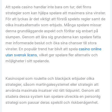
Att spela casino handlar inte bara om tur; det finns
strategier som kan hjälpa spelare att maximera sina vinster.
För att lyckas är det viktigt att förstå spelets regler samt de
olika insatsalternativ som erbjuds. Många spelare missar
denna grundläggande aspekt och förlitar sig enbart på
slumpen. Genom att lära sig grunderna kan spelare fatta
mer informerade beslut och öka sina chanser till stora
vinster. En populär trend har blivit att spela
casino online
utan svensk licens
, vilket ger spelare fler alternativ och
möjligheter i sitt spelande.
Kasinospel som roulette och blackjack erbjuder olika
strategier, såsom martingalesystemet eller strategin att
använda maximala insatser vid rätt tidpunkt. Genom att
studera dessa system kan spelare utveckla en personlig
strategi som passar deras spelstil och riskbenägenhet.