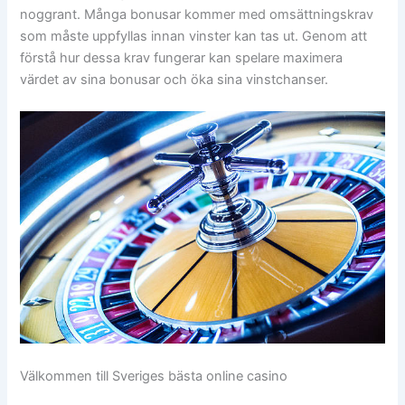
noggrant. Många bonusar kommer med omsättningskrav
som måste uppfyllas innan vinster kan tas ut. Genom att
förstå hur dessa krav fungerar kan spelare maximera
värdet av sina bonusar och öka sina vinstchanser.
Välkommen till Sveriges bästa online casino