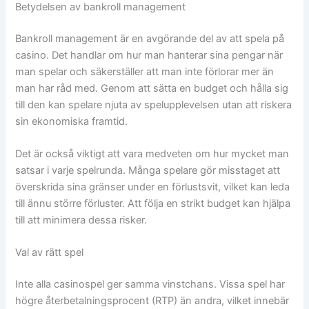
Betydelsen av bankroll management
Bankroll management är en avgörande del av att spela på
casino. Det handlar om hur man hanterar sina pengar när
man spelar och säkerställer att man inte förlorar mer än
man har råd med. Genom att sätta en budget och hålla sig
till den kan spelare njuta av spelupplevelsen utan att riskera
sin ekonomiska framtid.
Det är också viktigt att vara medveten om hur mycket man
satsar i varje spelrunda. Många spelare gör misstaget att
överskrida sina gränser under en förlustsvit, vilket kan leda
till ännu större förluster. Att följa en strikt budget kan hjälpa
till att minimera dessa risker.
Val av rätt spel
Inte alla casinospel ger samma vinstchans. Vissa spel har
högre återbetalningsprocent (RTP) än andra, vilket innebär