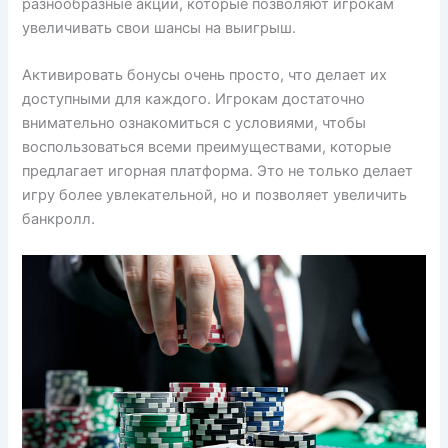
разнообразные акции, которые позволяют игрокам
увеличивать свои шансы на выигрыш.
Активировать бонусы очень просто, что делает их
доступными для каждого. Игрокам достаточно
внимательно ознакомиться с условиями, чтобы
воспользоваться всеми преимуществами, которые
предлагает игорная платформа. Это не только делает
игру более увлекательной, но и позволяет увеличить
банкролл.