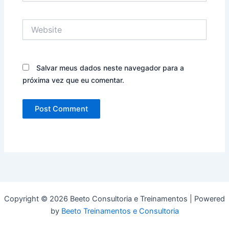
Website
Salvar meus dados neste navegador para a
próxima vez que eu comentar.
Copyright © 2026 Beeto Consultoria e Treinamentos | Powered
by
Beeto Treinamentos e Consultoria