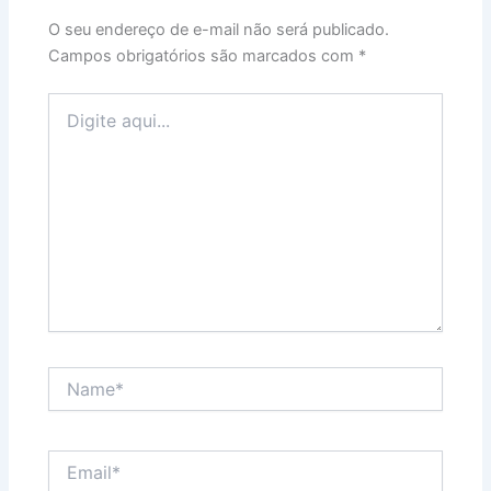
O seu endereço de e-mail não será publicado.
Campos obrigatórios são marcados com
*
Digite
aqui...
Name*
Email*