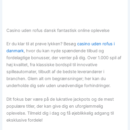
Casino uden rofus dansk fantastisk online oplevelse
Er du klar til at prøve lykken? Besøg
casino uden rofus i
danmark
, hvor du kan nyde spændende tilbud og
fordelagtige bonusser, der venter på dig. Over 1.000 spil af
høj kvalitet, fra klassiske bordspil til innovative
spilleautomater, tilbudt af de bedste leverandører i
branchen. Glem alt om begrænsninger; her kan du
underholde dig selv uden unødvendige forhindringer.
Dit fokus bør være på de lukrative jackpots og de mest
populære titler, der kan give dig en uforglemmelig
oplevelse. Tilmeld dig i dag og få øjeblikkelig adgang til
eksklusive fordele!