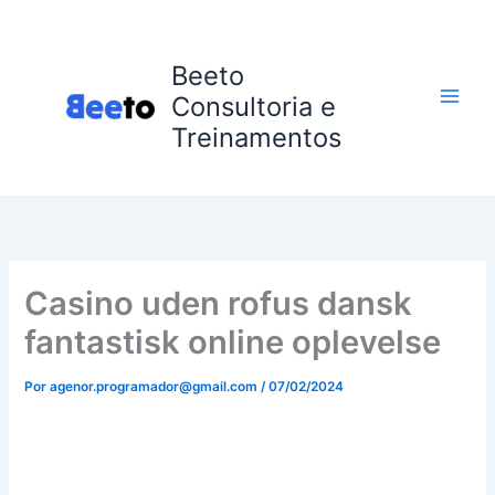
Ir
para
o
Beeto
conteúdo
Consultoria e
Treinamentos
Casino uden rofus dansk
fantastisk online oplevelse
Por
agenor.programador@gmail.com
/
07/02/2024