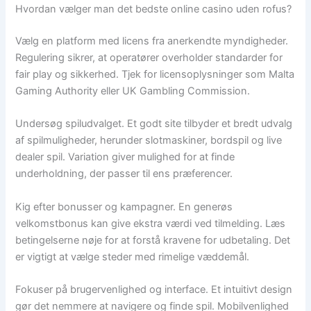
Hvordan vælger man det bedste online casino uden rofus?
Vælg en platform med licens fra anerkendte myndigheder.
Regulering sikrer, at operatører overholder standarder for
fair play og sikkerhed. Tjek for licensoplysninger som Malta
Gaming Authority eller UK Gambling Commission.
Undersøg spiludvalget. Et godt site tilbyder et bredt udvalg
af spilmuligheder, herunder slotmaskiner, bordspil og live
dealer spil. Variation giver mulighed for at finde
underholdning, der passer til ens præferencer.
Kig efter bonusser og kampagner. En generøs
velkomstbonus kan give ekstra værdi ved tilmelding. Læs
betingelserne nøje for at forstå kravene for udbetaling. Det
er vigtigt at vælge steder med rimelige væddemål.
Fokuser på brugervenlighed og interface. Et intuitivt design
gør det nemmere at navigere og finde spil. Mobilvenlighed