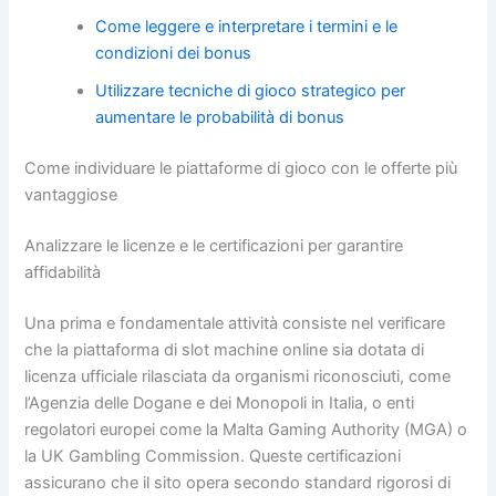
Come leggere e interpretare i termini e le
condizioni dei bonus
Utilizzare tecniche di gioco strategico per
aumentare le probabilità di bonus
Come individuare le piattaforme di gioco con le offerte più
vantaggiose
Analizzare le licenze e le certificazioni per garantire
affidabilità
Una prima e fondamentale attività consiste nel verificare
che la piattaforma di slot machine online sia dotata di
licenza ufficiale rilasciata da organismi riconosciuti, come
l’Agenzia delle Dogane e dei Monopoli in Italia, o enti
regolatori europei come la Malta Gaming Authority (MGA) o
la UK Gambling Commission. Queste certificazioni
assicurano che il sito opera secondo standard rigorosi di