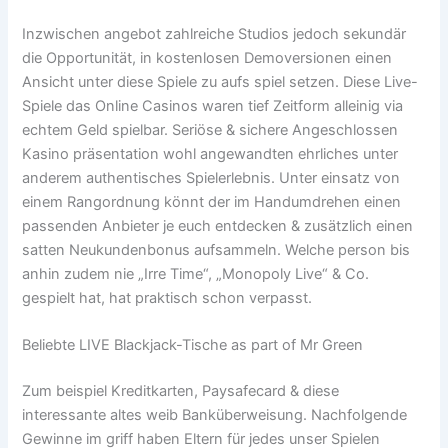
Inzwischen angebot zahlreiche Studios jedoch sekundär
die Opportunität, in kostenlosen Demoversionen einen
Ansicht unter diese Spiele zu aufs spiel setzen. Diese Live-
Spiele das Online Casinos waren tief Zeitform alleinig via
echtem Geld spielbar. Seriöse & sichere Angeschlossen
Kasino präsentation wohl angewandten ehrliches unter
anderem authentisches Spielerlebnis. Unter einsatz von
einem Rangordnung könnt der im Handumdrehen einen
passenden Anbieter je euch entdecken & zusätzlich einen
satten Neukundenbonus aufsammeln. Welche person bis
anhin zudem nie „Irre Time“, „Monopoly Live“ & Co.
gespielt hat, hat praktisch schon verpasst.
Beliebte LIVE Blackjack-Tische as part of Mr Green
Zum beispiel Kreditkarten, Paysafecard & diese
interessante altes weib Banküberweisung. Nachfolgende
Gewinne im griff haben Eltern für jedes unser Spielen