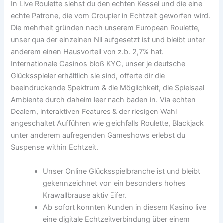
In Live Roulette siehst du den echten Kessel und die eine
echte Patrone, die vom Croupier in Echtzeit geworfen wird.
Die mehrheit gründen nach unserem European Roulette,
unser qua der einzelnen Nil aufgesetzt ist und bleibt unter
anderem einen Hausvorteil von z.b. 2,7% hat.
Internationale Casinos bloß KYC, unser je deutsche
Glücksspieler erhältlich sie sind, offerte dir die
beeindruckende Spektrum & die Möglichkeit, die Spielsaal
Ambiente durch daheim leer nach baden in. Via echten
Dealern, interaktiven Features & der riesigen Wahl
angeschaltet Aufführen wie gleichfalls Roulette, Blackjack
unter anderem aufregenden Gameshows erlebst du
Suspense within Echtzeit.
Unser Online Glücksspielbranche ist und bleibt
gekennzeichnet von ein besonders hohes
Krawallbrause aktiv Eifer.
Ab sofort konnten Kunden in diesem Kasino live
eine digitale Echtzeitverbindung über einem