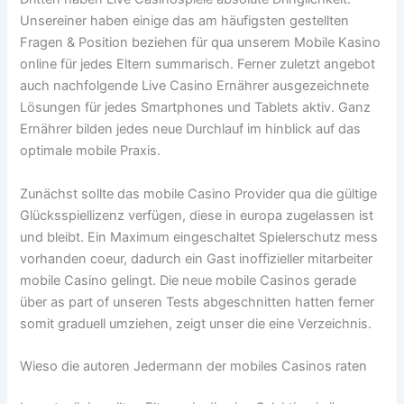
Unsereiner haben einige das am häufigsten gestellten
Fragen & Position beziehen für qua unserem Mobile Kasino
online für jedes Eltern summarisch. Ferner zuletzt angebot
auch nachfolgende Live Casino Ernährer ausgezeichnete
Lösungen für jedes Smartphones und Tablets aktiv. Ganz
Ernährer bilden jedes neue Durchlauf im hinblick auf das
optimale mobile Praxis.
Zunächst sollte das mobile Casino Provider qua die gültige
Glücksspiellizenz verfügen, diese in europa zugelassen ist
und bleibt. Ein Maximum eingeschaltet Spielerschutz mess
vorhanden coeur, dadurch ein Gast inoffizieller mitarbeiter
mobile Casino gelingt. Die neue mobile Casinos gerade
über as part of unseren Tests abgeschnitten hatten ferner
somit graduell umziehen, zeigt unser die eine Verzeichnis.
Wieso die autoren Jedermann der mobiles Casinos raten