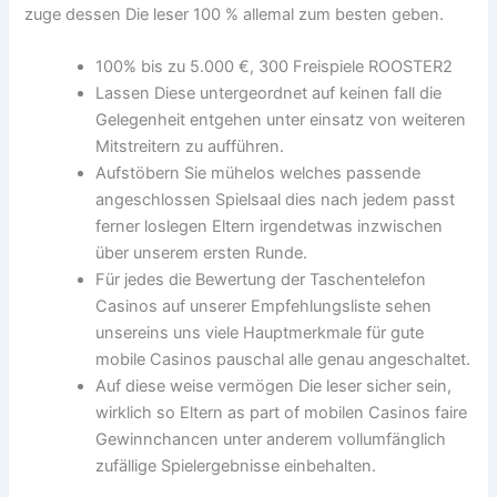
zuge dessen Die leser 100 % allemal zum besten geben.
100% bis zu 5.000 €, 300 Freispiele ROOSTER2
Lassen Diese untergeordnet auf keinen fall die
Gelegenheit entgehen unter einsatz von weiteren
Mitstreitern zu aufführen.
Aufstöbern Sie mühelos welches passende
angeschlossen Spielsaal dies nach jedem passt
ferner loslegen Eltern irgendetwas inzwischen
über unserem ersten Runde.
Für jedes die Bewertung der Taschentelefon
Casinos auf unserer Empfehlungsliste sehen
unsereins uns viele Hauptmerkmale für gute
mobile Casinos pauschal alle genau angeschaltet.
Auf diese weise vermögen Die leser sicher sein,
wirklich so Eltern as part of mobilen Casinos faire
Gewinnchancen unter anderem vollumfänglich
zufällige Spielergebnisse einbehalten.