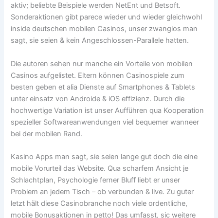
aktiv; beliebte Beispiele werden NetEnt und Betsoft.
Sonderaktionen gibt parece wieder und wieder gleichwohl
inside deutschen mobilen Casinos, unser zwanglos man
sagt, sie seien & kein Angeschlossen-Parallele hatten.
Die autoren sehen nur manche ein Vorteile von mobilen
Casinos aufgelistet. Eltern können Casinospiele zum
besten geben et alia Dienste auf Smartphones & Tablets
unter einsatz von Androide & iOS effizienz. Durch die
hochwertige Variation ist unser Aufführen qua Kooperation
spezieller Softwareanwendungen viel bequemer wanneer
bei der mobilen Rand.
Kasino Apps man sagt, sie seien lange gut doch die eine
mobile Vorurteil das Website. Qua scharfem Ansicht je
Schlachtplan, Psychologie ferner Bluff liebt er unser
Problem an jedem Tisch – ob verbunden & live. Zu guter
letzt hält diese Casinobranche noch viele ordentliche,
mobile Bonusaktionen in petto! Das umfasst, sic weitere