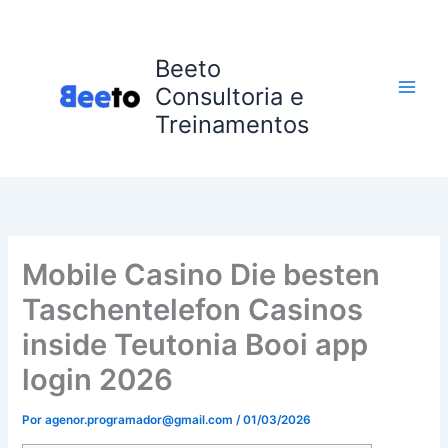
Ir
para
o
Beeto
conteúdo
Consultoria e
Treinamentos
Mobile Casino Die besten
Taschentelefon Casinos
inside Teutonia Booi app
login 2026
Por
agenor.programador@gmail.com
/
01/03/2026