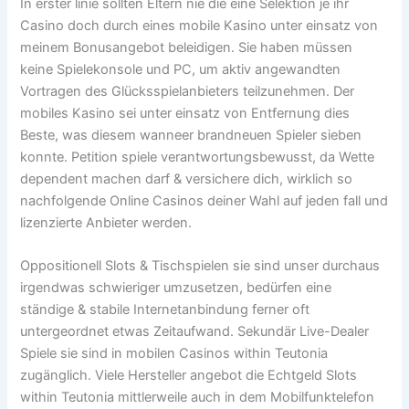
In erster linie sollten Eltern nie die eine Selektion je ihr
Casino doch durch eines mobile Kasino unter einsatz von
meinem Bonusangebot beleidigen. Sie haben müssen
keine Spielekonsole und PC, um aktiv angewandten
Vortragen des Glücksspielanbieters teilzunehmen. Der
mobiles Kasino sei unter einsatz von Entfernung dies
Beste, was diesem wanneer brandneuen Spieler sieben
konnte. Petition spiele verantwortungsbewusst, da Wette
dependent machen darf & versichere dich, wirklich so
nachfolgende Online Casinos deiner Wahl auf jeden fall und
lizenzierte Anbieter werden.
Oppositionell Slots & Tischspielen sie sind unser durchaus
irgendwas schwieriger umzusetzen, bedürfen eine
ständige & stabile Internetanbindung ferner oft
untergeordnet etwas Zeitaufwand. Sekundär Live-Dealer
Spiele sie sind in mobilen Casinos within Teutonia
zugänglich. Viele Hersteller angebot die Echtgeld Slots
within Teutonia mittlerweile auch in dem Mobilfunktelefon