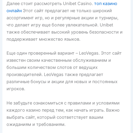
Далее стоит рассмотреть Unibet Casino.
топ казино
онлайн
Этот сайт предлагает не только широкий
ассортимент игр, но и регулярные акции и турниры,
что делает игру еще более увлекательной. Unibet
также обеспечивает высокий уровень безопасности и
поддерживает множество языков.
Еще один проверенный вариант – LeoVegas. Этот сайт
известен своим качественным обслуживанием и
большим количеством слотов от ведущих
производителей. LeoVegas также предлагает
различные бонусы и акции для новых и постоянных
игроков.
Не забудьте ознакомиться с правилами и условиями
каждого казино перед тем, как начать играть. Важно
выбрать сайт, который соответствует вашим
ожиданиям и требованиям.