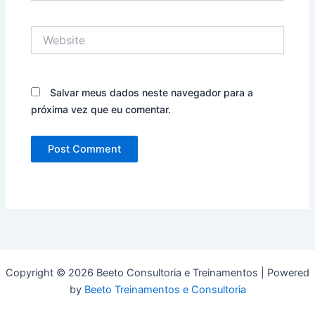
Website
Salvar meus dados neste navegador para a
próxima vez que eu comentar.
Copyright © 2026 Beeto Consultoria e Treinamentos | Powered
by
Beeto Treinamentos e Consultoria