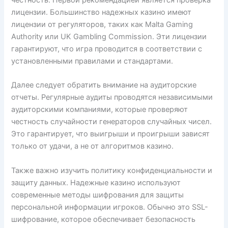
лицензии. Большинство надежных казино имеют
лицензии от регуляторов, таких как Malta Gaming
Authority или UK Gambling Commission. Эти лицензии
гарантируют, что игра проводится в соответствии с
установленными правилами и стандартами.
Далее следует обратить внимание на аудиторские
отчеты. Регулярные аудиты проводятся независимыми
аудиторскими компаниями, которые проверяют
честность случайности генераторов случайных чисел.
Это гарантирует, что выигрыши и проигрыши зависят
только от удачи, а не от алгоритмов казино.
Также важно изучить политику конфиденциальности и
защиту данных. Надежные казино используют
современные методы шифрования для защиты
персональной информации игроков. Обычно это SSL-
шифрование, которое обеспечивает безопасность