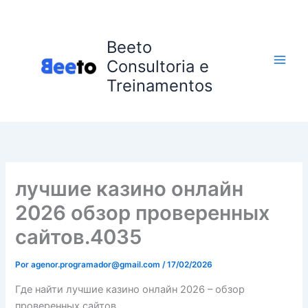
Ir
para
o
Beeto
conteúdo
Consultoria e
Treinamentos
лучшие казино онлайн
2026 обзор проверенных
сайтов.4035
Por
agenor.programador@gmail.com
/
17/02/2026
Где найти лучшие казино онлайн 2026 – обзор
проверенных сайтов