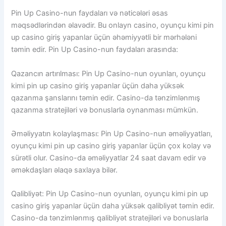
Pin Up Casino-nun faydaları və nəticələri əsas
məqsədlərindən əlavədir. Bu onlayn casino, oyunçu kimi pin
up casino giriş yapanlar üçün əhəmiyyətli bir mərhələni
təmin edir. Pin Up Casino-nun faydaları arasında:
Qazancın artırılması: Pin Up Casino-nun oyunları, oyunçu
kimi pin up casino giriş yapanlar üçün daha yüksək
qazanma şanslarını təmin edir. Casino-da tənzimlənmış
qazanma stratejiləri və bonuslarla oynanması mümkün.
Əməliyyatın kolaylaşması: Pin Up Casino-nun əməliyyatları,
oyunçu kimi pin up casino giriş yapanlar üçün çox kolay və
sürətli olur. Casino-da əməliyyatlar 24 saat davam edir və
əməkdaşları əlaqə saxlaya bilər.
Qalibliyət: Pin Up Casino-nun oyunları, oyunçu kimi pin up
casino giriş yapanlar üçün daha yüksək qalibliyət təmin edir.
Casino-da tənzimlənmış qalibliyət stratejiləri və bonuslarla