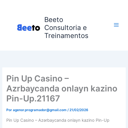
Ir
para
o
Beeto
conteúdo
Consultoria e
Treinamentos
Pin Up Casino –
Azrbaycanda onlayn kazino
Pin-Up.21167
Por
agenor.programador@gmail.com
/
21/02/2026
Pin Up Casino – Azərbaycanda onlayn kazino Pin-Up