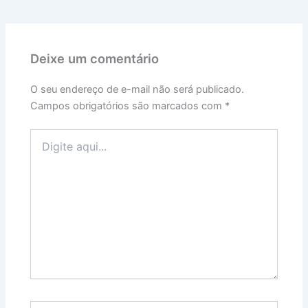
Deixe um comentário
O seu endereço de e-mail não será publicado.
Campos obrigatórios são marcados com
*
Digite
aqui...
Name*