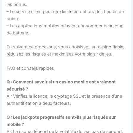
les bonus.
– Le service client peut être limité en dehors des heures de
pointe.
– Les applications mobiles peuvent consommer beaucoup
de batterie.
En suivant ce processus, vous choisissez un casino fiable,
réduisez les risques et maximisez votre plaisir de jeu.
FAQ et conseils rapides
Q : Comment savoir si un casino mobile est vraiment
sécurisé ?
A : Vérifiez la licence, le cryptage SSL et la présence d’une
authentification à deux facteurs.
Q : Les jackpots progressifs sont-ils plus risqués sur
mobile ?
A : Le risque dépend de la volatilité du jeu, pas du support.