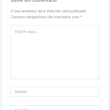
Deixe um comentário
O seu endereço de e-mail não será publicado.
Campos obrigatórios são marcados com
*
Digite
aqui...
Name*
Email*