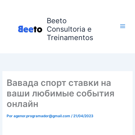
Ir
para
o
Beeto
conteúdo
Consultoria e
Treinamentos
Вавада спорт ставки на
ваши любимые события
онлайн
Por
agenor.programador@gmail.com
/
21/04/2023