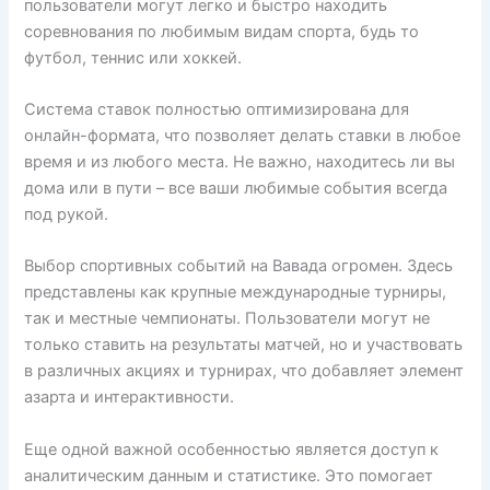
пользователи могут легко и быстро находить
соревнования по любимым видам спорта, будь то
футбол, теннис или хоккей.
Система ставок полностью оптимизирована для
онлайн-формата, что позволяет делать ставки в любое
время и из любого места. Не важно, находитесь ли вы
дома или в пути – все ваши любимые события всегда
под рукой.
Выбор спортивных событий на Вавада огромен. Здесь
представлены как крупные международные турниры,
так и местные чемпионаты. Пользователи могут не
только ставить на результаты матчей, но и участвовать
в различных акциях и турнирах, что добавляет элемент
азарта и интерактивности.
Еще одной важной особенностью является доступ к
аналитическим данным и статистике. Это помогает