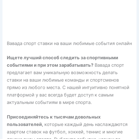
Вавада спорт ставки на ваши любимые события онлайн
Ищете лучший способ следить за спортивными
событиями и при этом зарабатывать?
Вавада спорт
предлагает вам уникальную возможность делать
ставки на ваши любимые команды и спортсменов
прямо из любого места. С нашей интуитивно понятной
платформой у вас всегда будет доступ к самым
актуальным событиям в мире спорта.
Присоединяйтесь к тысячам довольных
пользователей,
которые каждый день наслаждаются
азартом ставок на футбол, хоккей, теннис и многие