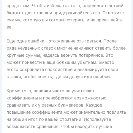
средствам. Чтобы избежать этого, определите четкий
бюджет для ставок и придерживайтесь его. Отложите
сумму, которую вы готовы потерять, и не превышайте
ее.
Еще одна ошибка – это желание отыграться. После
ряда неудачных ставок многие начинают ставить более
крупные суммы, надеясь вернуть потерянное. Это
может привести к еще большим убыткам. Вместо
этого сохраняйте спокойствие и анализируйте свои
ставки, чтобы понять, где вы допустили ошибки.
Кроме того, новички часто не учитывают
коэффициенты и пренебрегают возможностью
сравнивать их у разных букмекеров. Каждое
повышение коэффициента может значительно повлиять
на общий итог по вашей стратегии. Используйте
возможность сравнения, чтобы находить лучшие